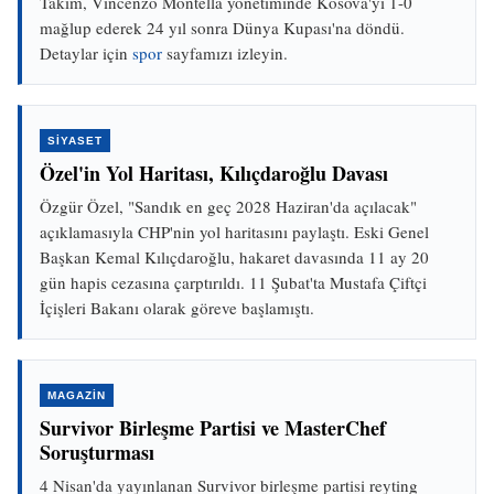
Takım, Vincenzo Montella yönetiminde Kosova'yı 1-0
mağlup ederek 24 yıl sonra Dünya Kupası'na döndü.
Detaylar için
spor
sayfamızı izleyin.
SİYASET
Özel'in Yol Haritası, Kılıçdaroğlu Davası
Özgür Özel, "Sandık en geç 2028 Haziran'da açılacak"
açıklamasıyla CHP'nin yol haritasını paylaştı. Eski Genel
Başkan Kemal Kılıçdaroğlu, hakaret davasında 11 ay 20
gün hapis cezasına çarptırıldı. 11 Şubat'ta Mustafa Çiftçi
İçişleri Bakanı olarak göreve başlamıştı.
MAGAZİN
Survivor Birleşme Partisi ve MasterChef
Soruşturması
4 Nisan'da yayınlanan Survivor birleşme partisi reyting