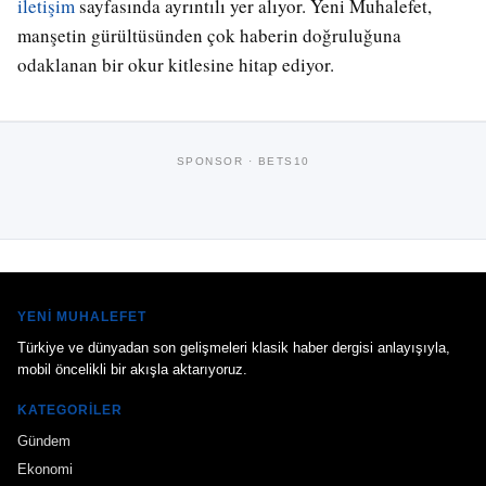
iletişim
sayfasında ayrıntılı yer alıyor. Yeni Muhalefet,
manşetin gürültüsünden çok haberin doğruluğuna
odaklanan bir okur kitlesine hitap ediyor.
SPONSOR · BETS10
YENI MUHALEFET
Türkiye ve dünyadan son gelişmeleri klasik haber dergisi anlayışıyla,
mobil öncelikli bir akışla aktarıyoruz.
KATEGORILER
Gündem
Ekonomi