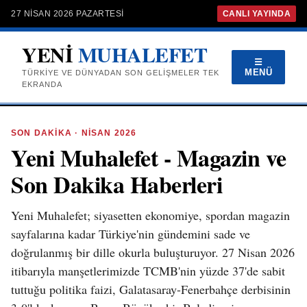
27 NISAN 2026 PAZARTESI
CANLI YAYINDA
YENİ
MUHALEFET
☰
MENÜ
TÜRKIYE VE DÜNYADAN SON GELIŞMELER TEK
EKRANDA
SON DAKİKA · NİSAN 2026
Yeni Muhalefet - Magazin ve
Son Dakika Haberleri
Yeni Muhalefet; siyasetten ekonomiye, spordan magazin
sayfalarına kadar Türkiye'nin gündemini sade ve
doğrulanmış bir dille okurla buluşturuyor. 27 Nisan 2026
itibarıyla manşetlerimizde TCMB'nin yüzde 37'de sabit
tuttuğu politika faizi, Galatasaray-Fenerbahçe derbisinin