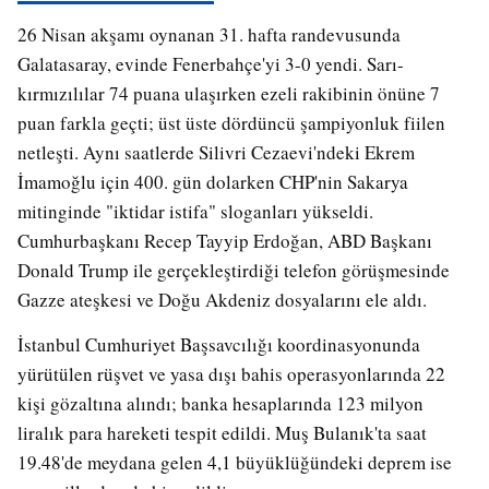
26 Nisan akşamı oynanan 31. hafta randevusunda
Galatasaray, evinde Fenerbahçe'yi 3-0 yendi. Sarı-
kırmızılılar 74 puana ulaşırken ezeli rakibinin önüne 7
puan farkla geçti; üst üste dördüncü şampiyonluk fiilen
netleşti. Aynı saatlerde Silivri Cezaevi'ndeki Ekrem
İmamoğlu için 400. gün dolarken CHP'nin Sakarya
mitinginde "iktidar istifa" sloganları yükseldi.
Cumhurbaşkanı Recep Tayyip Erdoğan, ABD Başkanı
Donald Trump ile gerçekleştirdiği telefon görüşmesinde
Gazze ateşkesi ve Doğu Akdeniz dosyalarını ele aldı.
İstanbul Cumhuriyet Başsavcılığı koordinasyonunda
yürütülen rüşvet ve yasa dışı bahis operasyonlarında 22
kişi gözaltına alındı; banka hesaplarında 123 milyon
liralık para hareketi tespit edildi. Muş Bulanık'ta saat
19.48'de meydana gelen 4,1 büyüklüğündeki deprem ise