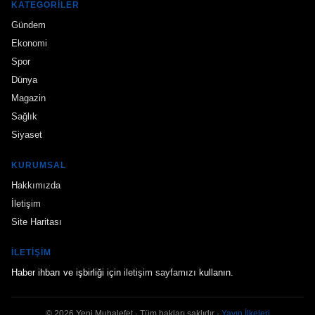
KATEGORILER
Gündem
Ekonomi
Spor
Dünya
Magazin
Sağlık
Siyaset
KURUMSAL
Hakkımızda
İletişim
Site Haritası
İLETIŞIM
Haber ihbarı ve işbirliği için
iletişim sayfamızı
kullanın.
© 2026 Yeni Muhalefet · Tüm hakları saklıdır ·
Yayın İlkeleri