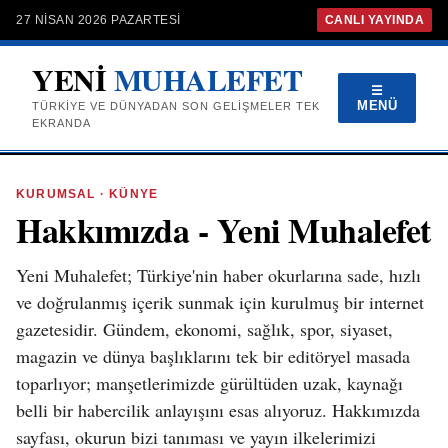
27 NISAN 2026 PAZARTESI
CANLI YAYINDA
YENİ
MUHALEFET
☰
MENÜ
TÜRKIYE VE DÜNYADAN SON GELIŞMELER TEK
EKRANDA
KURUMSAL · KÜNYE
Hakkımızda - Yeni Muhalefet
Yeni Muhalefet; Türkiye'nin haber okurlarına sade, hızlı
ve doğrulanmış içerik sunmak için kurulmuş bir internet
gazetesidir. Gündem, ekonomi, sağlık, spor, siyaset,
magazin ve dünya başlıklarını tek bir editöryel masada
toparlıyor; manşetlerimizde gürültüden uzak, kaynağı
belli bir habercilik anlayışını esas alıyoruz. Hakkımızda
sayfası, okurun bizi tanıması ve yayın ilkelerimizi